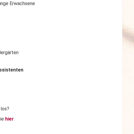
junge Erwachsene
ndergärten
ssistenten
 los?
Sie
hier
: