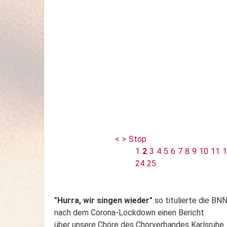
<
>
Stop
1
2
3
4
5
6
7
8
9
10
11
1
24
25
"Hurra, wir singen wieder"
so titulierte die BN
nach dem Corona-Lockdown einen Bericht
über unsere Chöre des Chorverbandes Karlsruhe